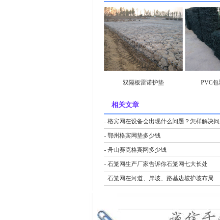
双隔板雷诺护垫
PVC
相关文章
- 格宾网在设备会出现什么问题？怎样解决
- 鄂州格宾网垫多少钱
- 舟山赛克格宾网多少钱
- 石笼网生产厂家告诉你石笼网七大长处
- 石笼网在河道、岸坡、路基边坡护坡布局