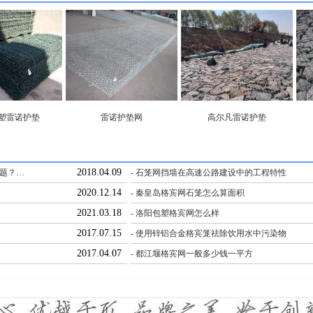
包塑雷诺护垫
雷诺护垫网
高尔凡雷诺护垫
2018.04.09
问题？…
- 石笼网挡墙在高速公路建设中的工程特性
2020.12.14
- 秦皇岛格宾网石笼怎么算面积
2021.03.18
- 洛阳包塑格宾网怎么样
2017.07.15
- 使用锌铝合金格宾笼祛除饮用水中污染物
2017.04.07
- 都江堰格宾网一般多少钱一平方