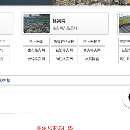
格宾网
格宾网产品系列
笼网
格宾网笼
热镀锌格宾网
格宾网护岸
雷诺护
箱
生态格宾网
包塑格宾网
塞克格宾网
包塑
笼
镀锌格宾网
加筋格宾网
格宾网箱
高尔凡
诺护垫
高尔凡雷诺护垫