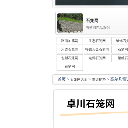
石笼网
石笼网产品系列
路面加筋网
生态石笼网
镀锌石
河道石笼网
锌铝合金石笼网
石笼网
包塑石笼网
电焊石笼网
铅丝石
石笼网
首页 >
>
> 高尔凡雷
石笼网大全
雷诺护垫