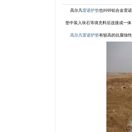
高尔凡
雷诺护垫
也叫锌铝合金雷诺
垫中装入块石等填充料后连接成一体
高尔凡雷诺护垫
有较高的抗腐蚀性