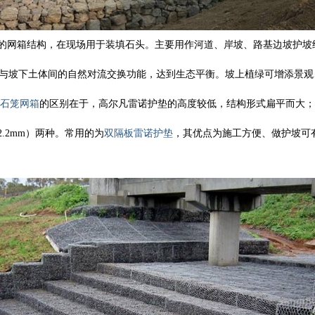
5m的网箱结构，在现场用于装填石头。主要用作河道、岸坡、路基边坡护
与坡下土体间的自然对流交换功能，达到生态平衡。坡上植绿可增添景观
石笼网箱
的区别在于，高尔凡雷诺护垫的高度较低，结构形式扁平而大；
2.2mm）两种。常用的为
双隔板雷诺护垫
，其优点为施工方便、做护坡可