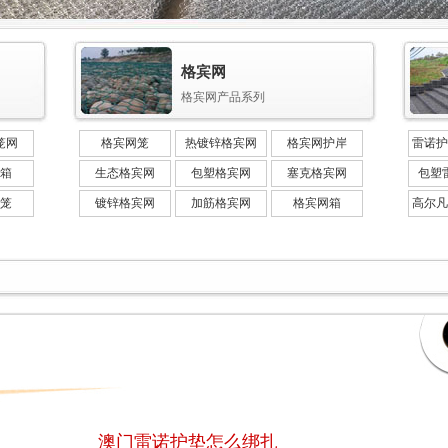
格宾网
格宾网产品系列
笼网
格宾网笼
热镀锌格宾网
格宾网护岸
雷诺护
箱
生态格宾网
包塑格宾网
塞克格宾网
包塑
笼
镀锌格宾网
加筋格宾网
格宾网箱
高尔凡
澳门雷诺护垫怎么绑扎