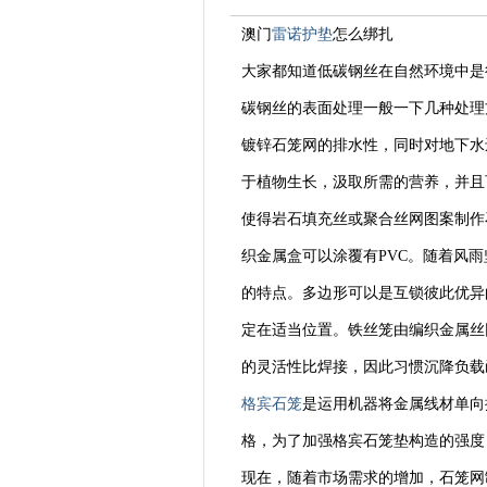
澳门
雷诺护垫
怎么绑扎
大家都知道低碳钢丝在自然环境中是
碳钢丝的表面处理一般一下几种处理
镀锌石笼网的排水性，同时对地下水
于植物生长，汲取所需的营养，并且
使得岩石填充丝或聚合丝网图案制作
织金属盒可以涂覆有PVC。随着风
的特点。多边形可以是互锁彼此优异
定在适当位置。铁丝笼由编织金属丝
的灵活性比焊接，因此习惯沉降负载
格宾石笼
是运用机器将金属线材单向搓捻
格，为了加强格宾石笼垫构造的强度
现在，随着市场需求的增加，石笼网