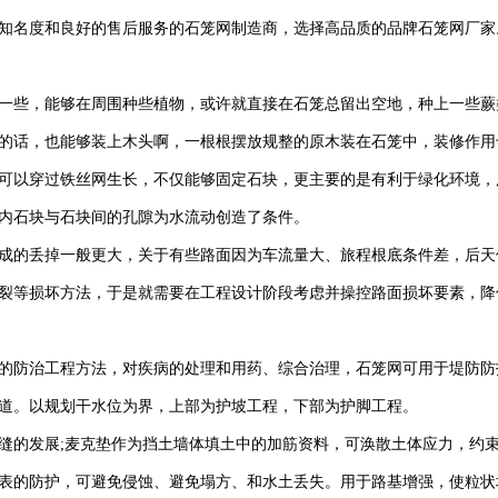
知名度和良好的售后服务的石笼网制造商，选择高品质的品牌石笼网厂家
一些，能够在周围种些植物，或许就直接在石笼总留出空地，种上一些蕨
的话，也能够装上木头啊，一根根摆放规整的原木装在石笼中，装修作用
可以穿过铁丝网生长，不仅能够固定石块，更主要的是有利于绿化环境，
内石块与石块间的孔隙为水流动创造了条件。
成的丢掉一般更大，关于有些路面因为车流量大、旅程根底条件差，后天
裂等损坏方法，于是就需要在工程设计阶段考虑并操控路面损坏要素，降
的防治工程方法，对疾病的处理和用药、综合治理，石笼网可用于堤防防
道。以规划干水位为界，上部为护坡工程，下部为护脚工程。
缝的发展;麦克垫作为挡土墙体填土中的加筋资料，可涣散土体应力，约束
表的防护，可避免侵蚀、避免塌方、和水土丢失。用于路基增强，使粒状