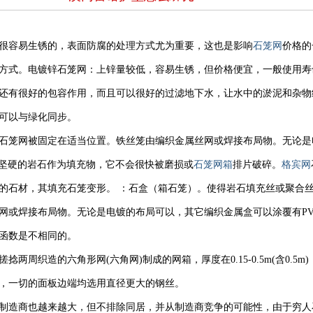
很容易生锈的，表面防腐的处理方式尤为重要，这也是影响
石笼网
价格的
方式。电镀锌石笼网：上锌量较低，容易生锈，但价格便宜，一般使用寿
还有很好的包容作用，而且可以很好的过滤地下水，让水中的淤泥和杂物
可以与绿化同步。
石笼网被固定在适当位置。铁丝笼由编织金属丝网或焊接布局物。无论是
雨坚硬的岩石作为填充物，它不会很快被磨损或
石笼网箱
排片破碎。
格宾网
的石材，其填充石笼变形。 ：石盒（箱石笼）。使得岩石填充丝或聚合
网或焊接布局物。无论是电镀的布局可以，其它编织金属盒可以涂覆有PV
函数是不相同的。
两周织造的六角形网(六角网)制成的网箱，厚度在0.15-0.5m(含0.5
，一切的面板边端均选用直径更大的钢丝。
制造商也越来越大，但不排除同居，并从制造商竞争的可能性，由于穷人