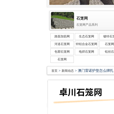
石笼网
石笼网产品系列
路面加筋网
生态石笼网
镀锌石
河道石笼网
锌铝合金石笼网
石笼网
包塑石笼网
电焊石笼网
铅丝石
石笼网
>
> 澳门雷诺护垫怎么绑扎
首页
新闻动态